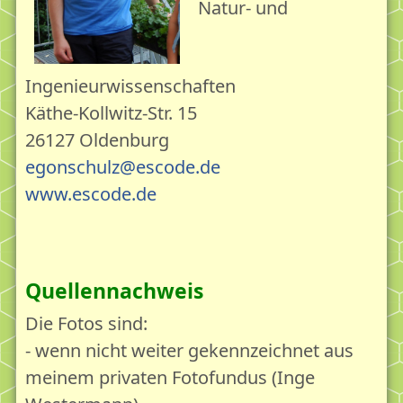
Natur- und
Therapie
Erntezeit55plus - Beratung für ein gutes Altern
Wenn nichts mehr geht...
Ingenieurwissenschaften
Käthe-Kollwitz-Str. 15
Begegnung
26127 Oldenburg
Vom Wert der Begegnung
egonschulz@escode.de
Stadtteil und Quartier als Begegnungsraum
www.escode.de
"Mein" Eversten
Kindheit im früheren Eversten
Mein Engagement in Eversten
Quellennachweis
Unsere Angebote im Überblick
Die Fotos sind:
Lebensgartenpflege im Überblick
- wenn nicht weiter gekennzeichnet aus
Webshop
meinem privaten Fotofundus (Inge