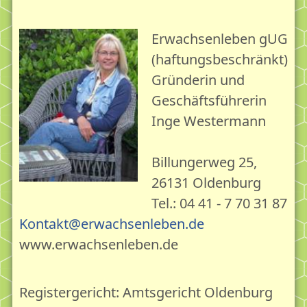
Verbunden mit...
Kontakt und Anfahrt
Erwachsenleben gUG
(haftungsbeschränkt)
Die erschöpfte Gesellschaft
Gründerin und
Die Erschöpfungskrise des Erwachsenen - Die Lage
Geschäftsführerin
Erschöpfungsdepression - Depression
Inge Westermann
Der erschöpfte Erwachsene
Die erschöpfte Gesellschaft
Billungerweg 25,
26131 Oldenburg
Erschöpfung als Aufgabe und Chance
Tel.: 04 41 - 7 70 31 87
Leben & Reife 18plus
Kontakt@erwachsenleben.de
Leben & Reife 18plus - Das Ermutigungskonzept
www.erwachsenleben.de
Lebensgartenpflege mit Bildung, Beratung,
Begegnung
Registergericht: Amtsgericht Oldenburg