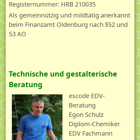
Als Gesellschaft reifen - Ressourcen stärken
Registernummer: HRB 210035
Unsere Angebote für Deinen Lebensgarten
Als gemeinnützig und mildtätig anerkannt
beim Finanzamt Oldenburg nach §52 und
Bildung
53 AO
Bildung & Lernen
Leben und Reife 18plus - Das Online-Handbuch
Vorträge
Beratung
Technische und gestalterische
Beratung & Seelsorge
Beratung
Beratung mit dem Leben&Reife18plus-Konzept
escode EDV-
Beratung
Beratung via Telefon/Video
Egon Schulz
Zart besaitet - Beratung für Hochsensible
Diplom-Chemiker
Beratung für Ihr Büro
EDV Fachmann
Brückenzeit - Beratung vor und nach einer